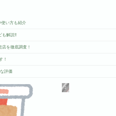
いや使い方も紹介
ピも解説‼
売店を徹底調査！
す！
ルな評価