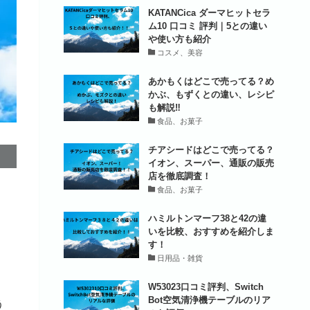
KATANCica ダーマヒットセラ
ム10 口コミ 評判｜5との違い
や使い方も紹介
コスメ、美容
あかもくはどこで売ってる？め
かぶ、もずくとの違い、レシピ
も解説‼
食品、お菓子
チアシードはどこで売ってる？
イオン、スーパー、通販の販売
店を徹底調査！
食品、お菓子
ハミルトンマーフ38と42の違
いを比較、おすすめを紹介しま
す！
日用品・雑貨
W53023口コミ評判、Switch
Bot空気清浄機テーブルのリア
う