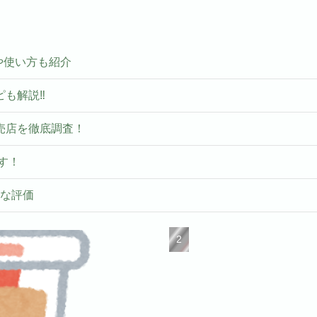
いや使い方も紹介
ピも解説‼
売店を徹底調査！
す！
ルな評価