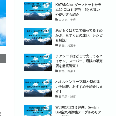
KATANCica ダーマヒットセラ
ム10 口コミ 評判｜5との違い
や使い方も紹介
コスメ、美容
あかもくはどこで売ってる？め
かぶ、もずくとの違い、レシピ
も解説‼
食品、お菓子
チアシードはどこで売ってる？
イオン、スーパー、通販の販売
店を徹底調査！
食品、お菓子
ハミルトンマーフ38と42の違
いを比較、おすすめを紹介しま
す！
日用品・雑貨
W53023口コミ評判、Switch
Bot空気清浄機テーブルのリア
配