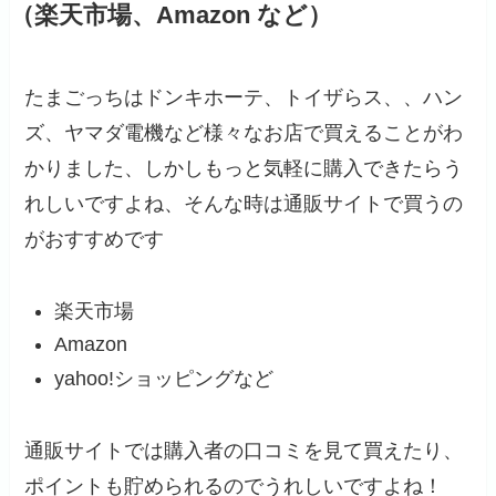
（楽天市場、Amazon など）
たまごっちはドンキホーテ、トイザらス、、ハン
ズ、ヤマダ電機など様々なお店で買えることがわ
かりました、しかしもっと気軽に購入できたらう
れしいですよね、そんな時は通販サイトで買うの
がおすすめです
楽天市場
Amazon
yahoo!ショッピングなど
通販サイトでは購入者の口コミを見て買えたり、
ポイントも貯められるのでうれしいですよね！