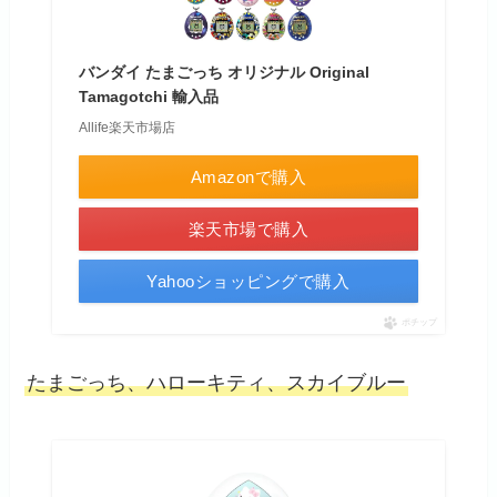
バンダイ たまごっち オリジナル Original
Tamagotchi 輸入品
Allife楽天市場店
Amazonで購入
楽天市場で購入
Yahooショッピングで購入
ポチップ
たまごっち、ハローキティ、スカイブルー