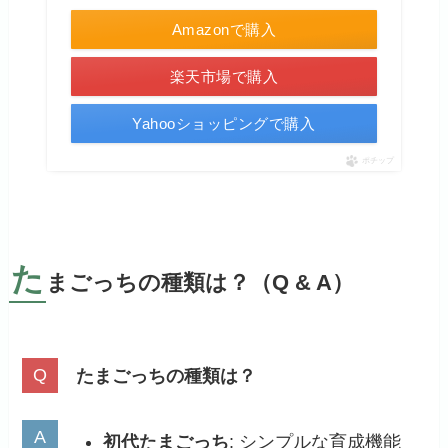
Amazonで購入
楽天市場で購入
Yahooショッピングで購入
ポチップ
た
まごっちの種類は？（Q & A）
たまごっちの種類は？
初代たまごっち
: シンプルな育成機能