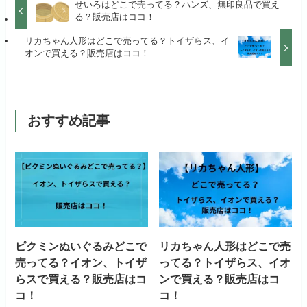
せいろはどこで売ってる？ハンズ、無印良品で買え
る？販売店はココ！
リカちゃん人形はどこで売ってる？トイザらス、イ
オンで買える？販売店はココ！
おすすめ記事
ピクミンぬいぐるみどこで
リカちゃん人形はどこで売
売ってる？イオン、トイザ
ってる？トイザらス、イオ
らスで買える？販売店はコ
ンで買える？販売店はコ
コ！
コ！