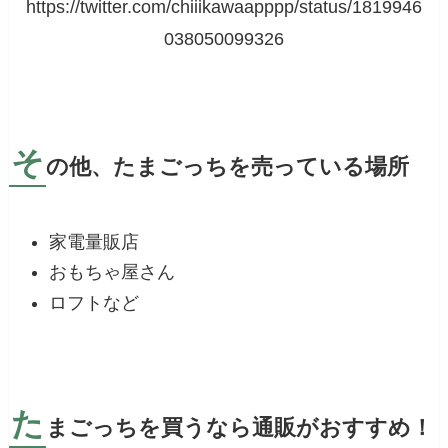
https://twitter.com/chiiikawaapppp/status/1819946
038050099326
そ
の他、たまごっちを売っている場所
家電量販店
おもちゃ屋さん
ロフトなど
た
まごっちを買うなら通販がおすすめ！