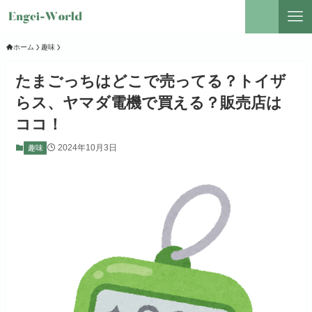
ホーム
趣味
たまごっちはどこで売ってる？トイザ
らス、ヤマダ電機で買える？販売店は
ココ！
2024年10月3日
趣味