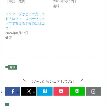
日用品・雑貨
2025年5月12日
趣味
フラフープはどこで売って
る？ロフト、スポーツショ
ップで買える？販売店はコ
コ！
2024年8月27日
健康
趣味
よかったらシェアしてね！