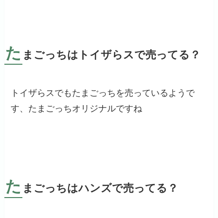
た
まごっちはトイザらスで売ってる？
トイザらスでもたまごっちを売っているようで
す、たまごっちオリジナルですね
た
まごっちはハンズで売ってる？