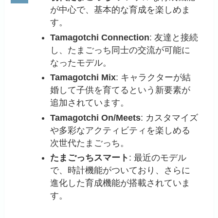
が中心で、基本的な育成を楽しめま
す。
Tamagotchi Connection
: 友達と接続
し、たまごっち同士の交流が可能に
なったモデル。
Tamagotchi Mix
: キャラクターが結
婚して子供を育てるという新要素が
追加されています。
Tamagotchi On/Meets
: カスタマイズ
や多彩なアクティビティを楽しめる
次世代たまごっち。
たまごっちスマート
: 最近のモデル
で、時計機能がついており、さらに
進化した育成機能が搭載されていま
す。