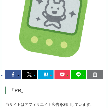
「PR」
当サイトはアフィリエイト広告を利用しています。