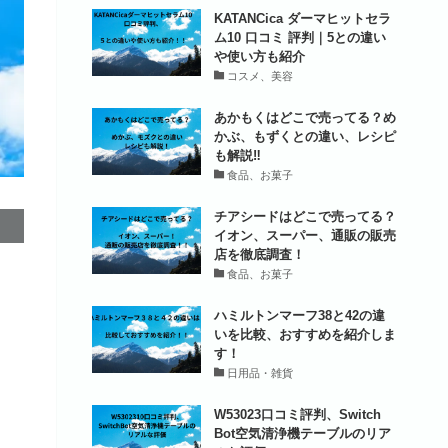
KATANCica ダーマヒットセラ
ム10 口コミ 評判｜5との違い
や使い方も紹介
コスメ、美容
あかもくはどこで売ってる？め
かぶ、もずくとの違い、レシピ
も解説‼
食品、お菓子
チアシードはどこで売ってる？
イオン、スーパー、通販の販売
店を徹底調査！
食品、お菓子
ハミルトンマーフ38と42の違
いを比較、おすすめを紹介しま
す！
日用品・雑貨
W53023口コミ評判、Switch
Bot空気清浄機テーブルのリア