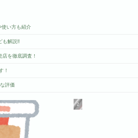
いや使い方も紹介
ピも解説‼
売店を徹底調査！
す！
ルな評価