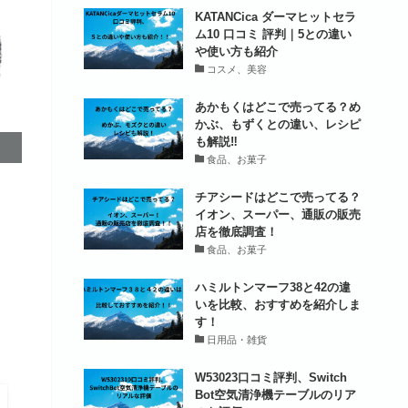
KATANCica ダーマヒットセラ
ム10 口コミ 評判｜5との違い
や使い方も紹介
コスメ、美容
あかもくはどこで売ってる？め
かぶ、もずくとの違い、レシピ
も解説‼
食品、お菓子
チアシードはどこで売ってる？
イオン、スーパー、通販の販売
店を徹底調査！
食品、お菓子
ハミルトンマーフ38と42の違
いを比較、おすすめを紹介しま
す！
日用品・雑貨
W53023口コミ評判、Switch
Bot空気清浄機テーブルのリア