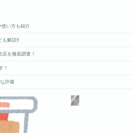
いや使い方も紹介
ピも解説‼
売店を徹底調査！
す！
ルな評価