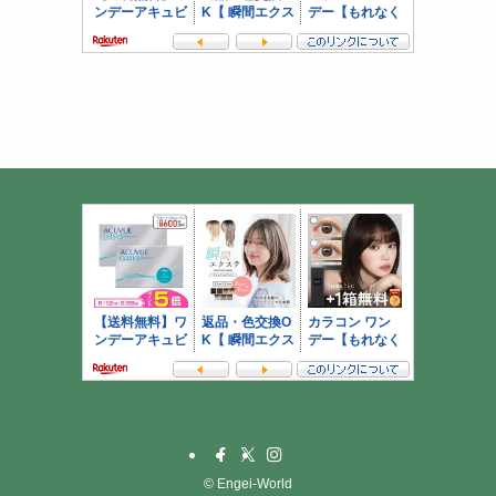
©
Engei-World