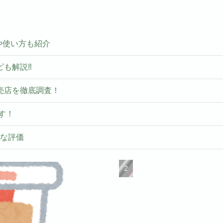
いや使い方も紹介
ピも解説‼
売店を徹底調査！
す！
ルな評価