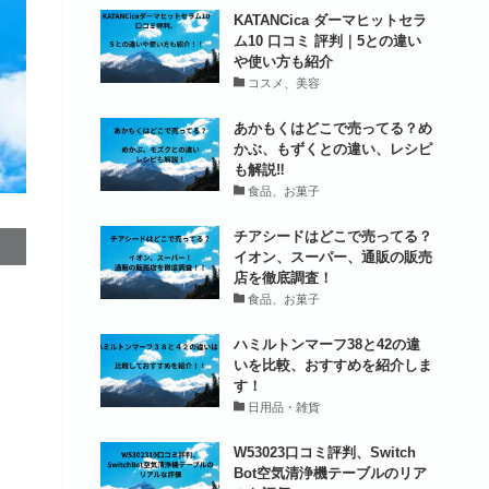
KATANCica ダーマヒットセラ
ム10 口コミ 評判｜5との違い
や使い方も紹介
コスメ、美容
あかもくはどこで売ってる？め
かぶ、もずくとの違い、レシピ
も解説‼
食品、お菓子
チアシードはどこで売ってる？
イオン、スーパー、通販の販売
店を徹底調査！
食品、お菓子
ハミルトンマーフ38と42の違
いを比較、おすすめを紹介しま
す！
日用品・雑貨
W53023口コミ評判、Switch
Bot空気清浄機テーブルのリア