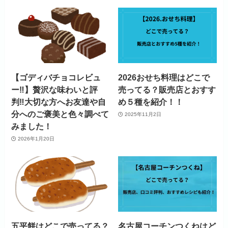
【ゴディバチョコレビュ
2026おせち料理はどこで
ー‼】贅沢な味わいと評
売ってる？販売店とおすす
判‼大切な方へお友達や自
め５種を紹介！！
分へのご褒美と色々調べて
2025年11月2日
みました！
2026年1月20日
五平餅はどこで売ってる？
名古屋コーチンつくねはど