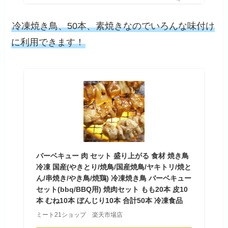
冷凍焼き鳥、50本、素焼きなのでいろんな味付け
に利用できます！
バーベキュー 肉 セット 盛り上がる 食材 焼き鳥
冷凍 国産(やきとり/焼鳥/国産焼鳥/ヤキトリ/焼と
ん/串焼き/やき鳥/焼鶏) 冷凍焼き鳥 バーベキュー
セット(bbq/BBQ用) 焼肉セット もも20本 皮10
本 むね10本 ぼんじり10本 合計50本 冷凍食品
ミート21ショップ 楽天市場店