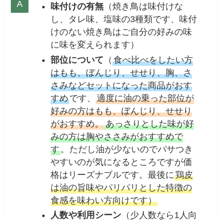
味付けの有無
（焼き鳥は味付けな
し、タレ味、塩味の3種類です、味付
けのない焼き鳥はご自分の好みの味
に味を変えられます）
部位について
（
食べ比べをしたい方
はもも、ぼんじり、せせり、胸、さ
さみなどセットになった商品がおす
すめ
です、
適度に油の乗った部位が
好みの方はもも、ぼんじり、せせり
がおすすめ。
あっさりとした味が好
みの方は胸やささみがおすすめで
す
。ただし油が少ないのでパサつき
やすいのが気になるところですが価
格はリーズナブルです。最後に
鶏皮
は油の旨味やパリパリとした特徴の
食感を味わい方向けです）
人数や利用シーン
（少人数なら1人向